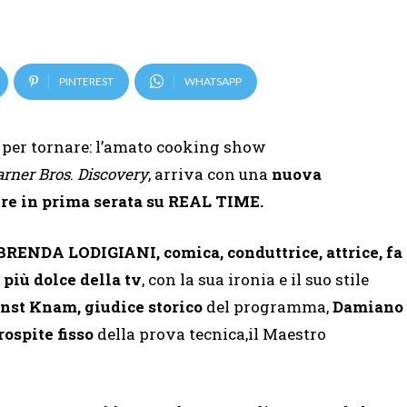
PINTEREST
WHATSAPP
 per tornare: l’amato cooking show
rner Bros
.
Discovery
, arriva con una
nuova
re in prima serata
su REAL TIME.
 BRENDA LODIGIANI, comica, conduttrice, attrice, fa
 più dolce della tv
, con la sua ironia e il suo stile
nst Knam, giudice storico
del programma,
Damiano
ospite fisso
della prova tecnica,il Maestro