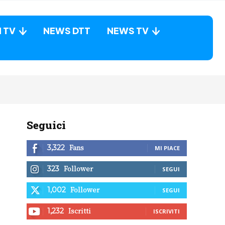
N TV
NEWS DTT
NEWS TV
Seguici
Fans
3,322
MI PIACE
Follower
323
SEGUI
Follower
1,002
SEGUI
Iscritti
1,232
ISCRIVITI