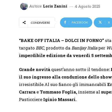
Autore
Loris Zanini
4 Agosto 2025
FACEBOOK
X
CONDIVIDERE
“BAKE OFF ITALIA – DOLCI IN FORNO”
sta
targato
BBC,
prodotto da
Banijay Italia
per
Wa
imperdibile edizione
da venerdì 5 settemb
Grande novità
quest’anno sotto il tendone
:
il suo ingresso alla conduzione dello show
irresistibile.Al suo fianco gli immancabili
Er
Carrara
e
Tommaso Foglia,
insieme al
super
Pasticciere
Iginio Massari.