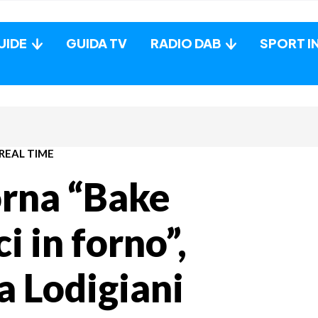
UIDE
GUIDA TV
RADIO DAB
SPORT I
REAL TIME
orna “Bake
ci in forno”,
 Lodigiani