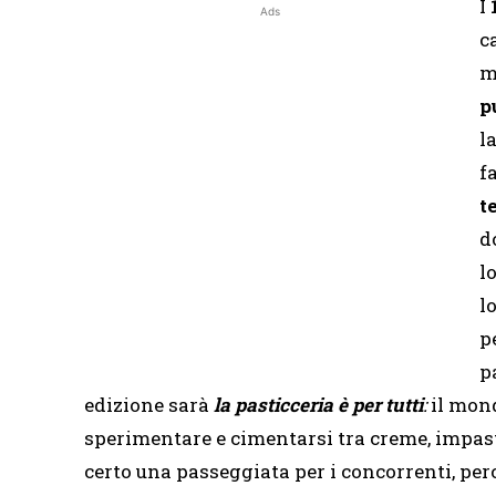
I
1
Ads
c
m
p
l
f
t
d
l
l
p
p
edizione sarà
la pasticceria è per tutti
:
il mond
sperimentare e cimentarsi tra creme, impast
certo una passeggiata per i concorrenti, per