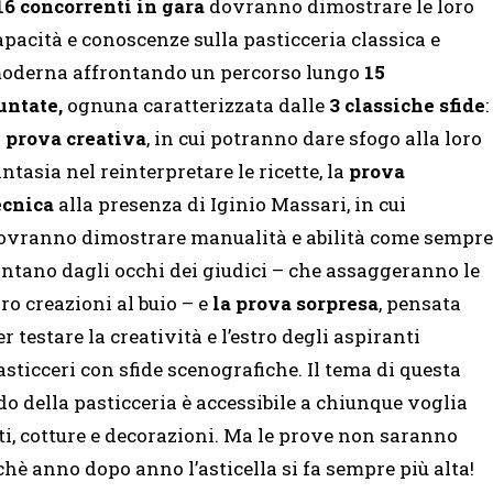
6 concorrenti in gara
dovranno dimostrare le loro
apacità e conoscenze sulla pasticceria classica e
oderna affrontando un percorso lungo
15
untate,
ognuna caratterizzata dalle
3 classiche sfide
:
a
prova creativa
, in cui potranno dare sfogo alla loro
antasia nel reinterpretare le ricette, la
prova
ecnica
alla presenza di Iginio Massari, in cui
ovranno dimostrare manualità e abilità come sempre
ontano dagli occhi dei giudici – che assaggeranno le
oro creazioni al buio – e
la prova sorpresa
, pensata
er testare la creatività e l’estro degli aspiranti
asticceri con sfide scenografiche. Il tema di questa
o della pasticceria è accessibile a chiunque voglia
i, cotture e decorazioni. Ma le prove non saranno
chè anno dopo anno l’asticella si fa sempre più alta!