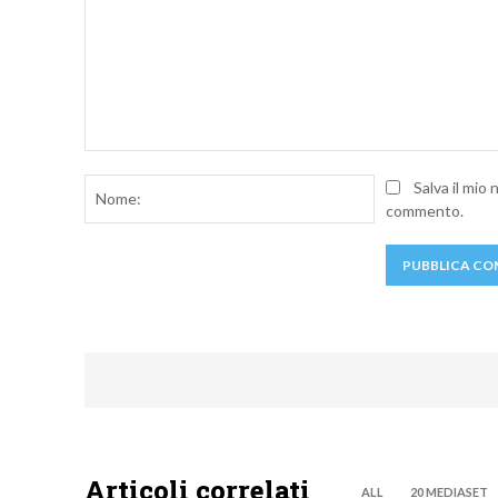
Commento:
Nome:
Salva il mio
commento.
Articoli correlati
ALL
20 MEDIASET