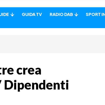
UIDE
GUIDA TV
RADIO DAB
SPORT I
tre crea
V Dipendenti