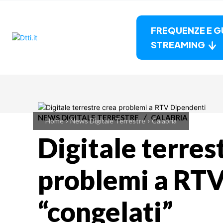
FREQUENZE E G
STREAMING
NEWS DIGITALE TERRESTRE
CALABRIA
Home
News Digitale Terrestre
Calabria
Digitale terres
problemi a RT
“congelati”