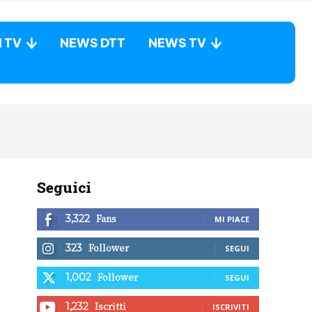
N TV
NEWS DTT
NEWS TV
Seguici
Fans
3,322
MI PIACE
Follower
323
SEGUI
Follower
1,002
SEGUI
Iscritti
1,232
ISCRIVITI