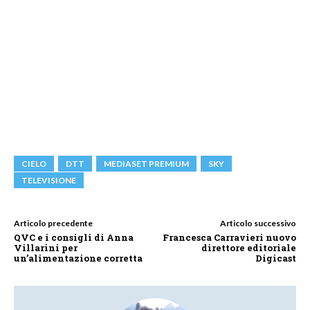
CIELO
DTT
MEDIASET PREMIUM
SKY
TELEVISIONE
Articolo precedente
Articolo successivo
QVC e i consigli di Anna
Francesca Carravieri nuovo
Villarini per
direttore editoriale
un’alimentazione corretta
Digicast