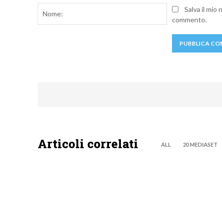
Nome:
Salva il mio
commento.
Articoli correlati
ALL
20 MEDIASET
NEWS DIGITALE TERRESTRE
NEWS DIG