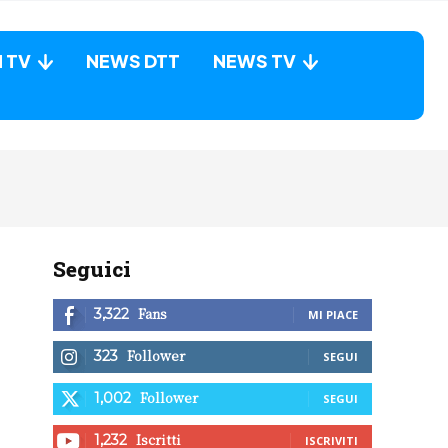
N TV
NEWS DTT
NEWS TV
Seguici
Fans
3,322
MI PIACE
Follower
323
SEGUI
Follower
1,002
SEGUI
Iscritti
1,232
ISCRIVITI