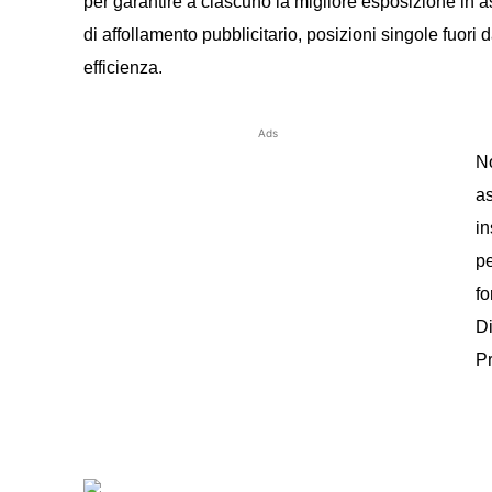
per garantire a ciascuno la migliore esposizione in 
di affollamento pubblicitario, posizioni singole fuori
efficienza.
Ads
No
as
in
pe
fo
Di
Pr