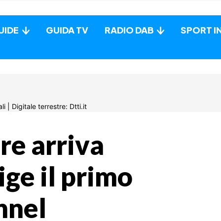
UIDE
GUIDA TV
RADIO DAB
SPORT I
e arriva
ge il primo
nnel