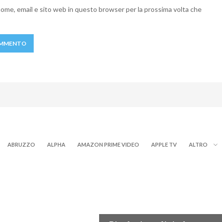
 nome, email e sito web in questo browser per la prossima volta che
ABRUZZO
ALPHA
AMAZON PRIME VIDEO
APPLE TV
ALTRO
NEWS DIGITALE TERRESTRE
ITALE TERRESTRE