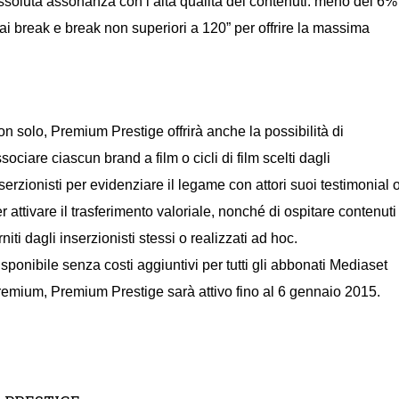
assoluta assonanza con l’alta qualità dei contenuti: meno del 6%
 dai break e break non superiori a 120” per offrire la massima
n solo, Premium Prestige offrirà anche la possibilità di
sociare ciascun brand a film o cicli di film scelti dagli
serzionisti per evidenziare il legame con attori suoi testimonial 
r attivare il trasferimento valoriale, nonché di ospitare contenuti
rniti dagli inserzionisti stessi o realizzati ad hoc.
sponibile senza costi aggiuntivi per tutti gli abbonati Mediaset
emium, Premium Prestige sarà attivo fino al 6 gennaio 2015.