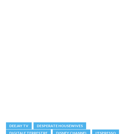
DEEJAY TV
DESPERATE HOUSEWIVES
DIGITALE TERRESTRE
DISNEY CHANNEL
L'ESPRESSO