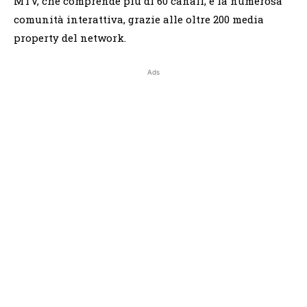
MTV, che comprende più di 60 canali, e la numerosa
comunità interattiva, grazie alle oltre 200 media
property del network.
Ads