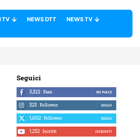
N TV
NEWS DTT
NEWS TV
Seguici
Fans
3,322
MI PIACE
Follower
323
SEGUI
Follower
1,002
SEGUI
Iscritti
1,232
ISCRIVITI