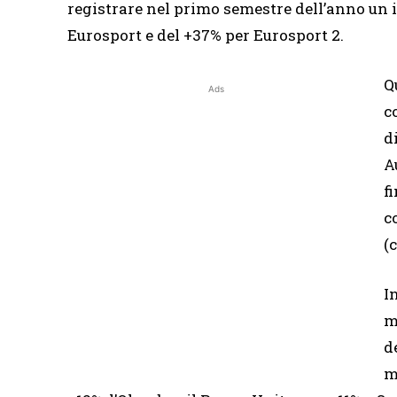
registrare nel primo semestre dell’anno un 
Eurosport e del +37% per Eurosport 2.
Q
Ads
c
d
A
f
c
(
I
m
d
m