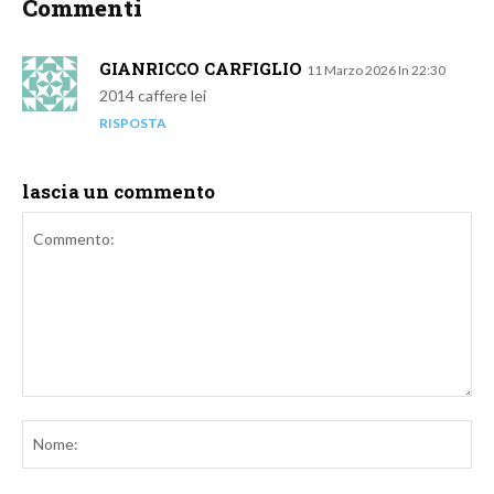
Commenti
GIANRICCO CARFIGLIO
11 Marzo 2026 In 22:30
2014 caffere lei
RISPOSTA
lascia un commento
Commento:
No