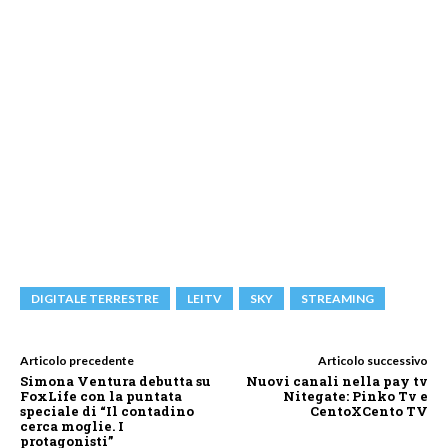
DIGITALE TERRESTRE
LEITV
SKY
STREAMING
Articolo precedente
Articolo successivo
Simona Ventura debutta su
Nuovi canali nella pay tv
FoxLife con la puntata
Nitegate: Pinko Tv e
speciale di “Il contadino
CentoXCento TV
cerca moglie. I
protagonisti”