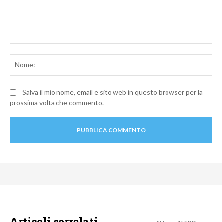
Commento:
No
Salva il mio nome, email e sito web in questo browser per la
prossima volta che commento.
Articoli correlati