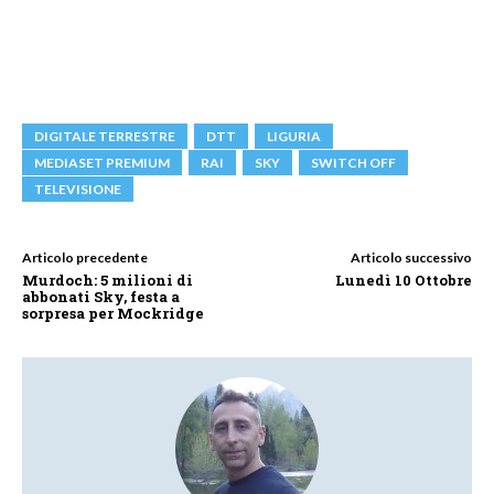
DIGITALE TERRESTRE
DTT
LIGURIA
MEDIASET PREMIUM
RAI
SKY
SWITCH OFF
TELEVISIONE
Articolo precedente
Articolo successivo
Murdoch: 5 milioni di
Lunedì 10 Ottobre
abbonati Sky, festa a
sorpresa per Mockridge