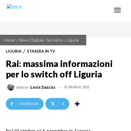
Home
News Digitale Terrestre
Liguria
LIGURIA
STASERA IN TV
Rai: massima informazioni
per lo switch off Liguria
8 Ottobre 2011
Autore
Loris Zanini
FACEBOOK
X
Dal 10 ottobre al 4 novembre la Liguria