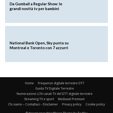
Da Gumball a Regular Show: le
grandi novità tv per bambini
National Bank Open, Sky punta su
Montreal e Toronto con 7 azzurri
Home
Frequenze digitale terrestre DTT
Guida TV Digitale Terrestre
Numerazione LCN canali TV del DTT digitale terrestre
Streaming TV e sport
Mediaset Premium
Chi siamo – Contattaci – Disclaimer
Privacy policy
Cookie policy