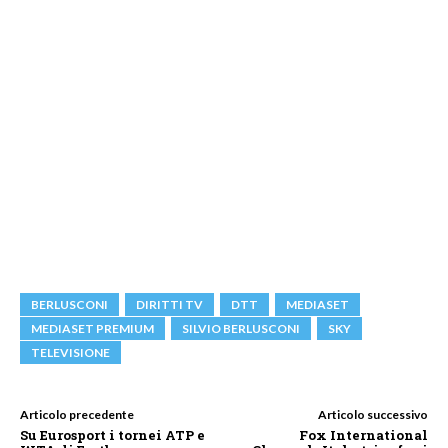
BERLUSCONI
DIRITTI TV
DTT
MEDIASET
MEDIASET PREMIUM
SILVIO BERLUSCONI
SKY
TELEVISIONE
Articolo precedente
Articolo successivo
Su Eurosport i tornei ATP e
Fox International