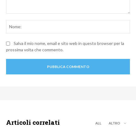
Commento:
No
Salva il mio nome, email e sito web in questo browser per la
prossima volta che commento.
Articoli correlati
ALL
ALTRO