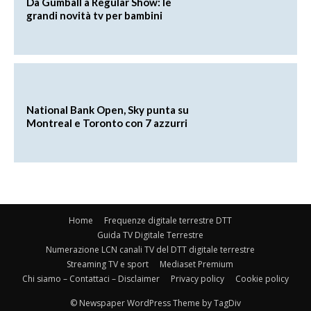
Da Gumball a Regular Show: le
grandi novità tv per bambini
National Bank Open, Sky punta su
Montreal e Toronto con 7 azzurri
Home
Frequenze digitale terrestre DTT
Guida TV Digitale Terrestre
Numerazione LCN canali TV del DTT digitale terrestre
Streaming TV e sport
Mediaset Premium
Chi siamo – Contattaci – Disclaimer
Privacy policy
Cookie policy
© Newspaper WordPress Theme by TagDiv