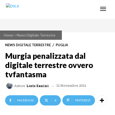
Home
News Digitale Terrestre
NEWS DIGITALE TERRESTRE
PUGLIA
Murgia penalizzata dal
digitale terrestre ovvero
tvfantasma
12 Novembre 2012
Autore
Loris Zanini
FACEBOOK
X
PINTEREST