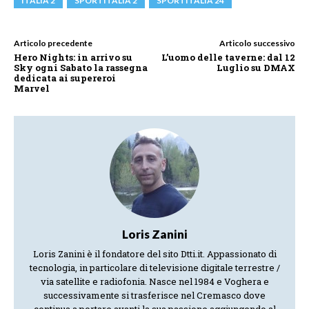
ITALIA 2
SPORTITALIA 2
SPORTITALIA 24
Articolo precedente
Articolo successivo
Hero Nights: in arrivo su
L’uomo delle taverne: dal 12
Sky ogni Sabato la rassegna
Luglio su DMAX
dedicata ai supereroi
Marvel
Loris Zanini
Loris Zanini è il fondatore del sito Dtti.it. Appassionato di
tecnologia, in particolare di televisione digitale terrestre /
via satellite e radiofonia. Nasce nel 1984 e Voghera e
successivamente si trasferisce nel Cremasco dove
continua a portare avanti la sua passione aggiungendo al