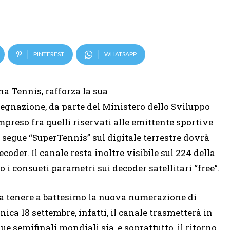
PINTEREST
WHATSAPP
na Tennis, rafforza la sua
ssegnazione, da parte del Ministero dello Sviluppo
mpreso fra quelli riservati alle emittente sportive
 segue “SuperTennis” sul digitale terrestre dovrà
coder. Il canale resta inoltre visibile sul 224 della
i consueti parametri sui decoder satellitari “free”.
 a tenere a battesimo la nuova numerazione di
ica 18 settembre, infatti, il canale trasmetterà in
ue semifinali mondiali sia, e soprattutto, il ritorno