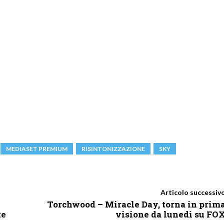
MEDIASET PREMIUM
RISINTONIZZAZIONE
SKY
Articolo successiv
Torchwood – Miracle Day, torna in prim
te
visione da lunedì su FO