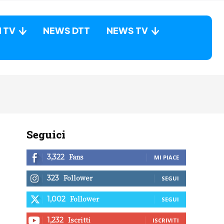
N TV
NEWS DTT
NEWS TV
Seguici
Fans
3,322
MI PIACE
Follower
323
SEGUI
Follower
1,002
SEGUI
Iscritti
1,232
ISCRIVITI