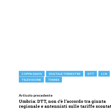
COPPA DAVIS
DIGITALE TERRESTRE
DTT
LCN
TELEVISIONE
TENNIS
Articolo precedente
Umbria: DTT, non c’è l’accordo tra giunta
regionale e antennisti sulle tariffe sconta