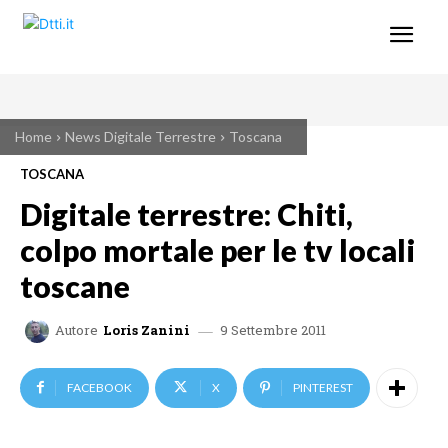
Home
News Digitale Terrestre
Toscana
TOSCANA
Digitale terrestre: Chiti,
colpo mortale per le tv locali
toscane
9 Settembre 2011
Autore
Loris Zanini
FACEBOOK
X
PINTEREST