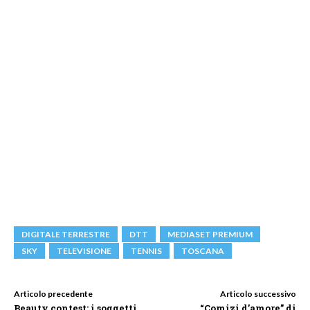
DIGITALE TERRESTRE
DTT
MEDIASET PREMIUM
SKY
TELEVISIONE
TENNIS
TOSCANA
Articolo precedente
Articolo successivo
Beauty contest: i soggetti
“Comizi d’amore” di