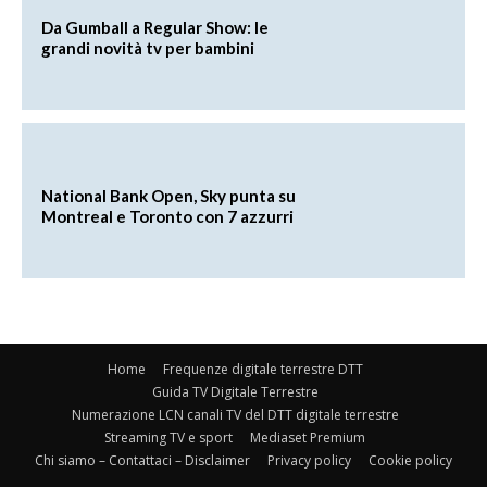
Da Gumball a Regular Show: le
grandi novità tv per bambini
National Bank Open, Sky punta su
Montreal e Toronto con 7 azzurri
Home
Frequenze digitale terrestre DTT
Guida TV Digitale Terrestre
Numerazione LCN canali TV del DTT digitale terrestre
Streaming TV e sport
Mediaset Premium
Chi siamo – Contattaci – Disclaimer
Privacy policy
Cookie policy