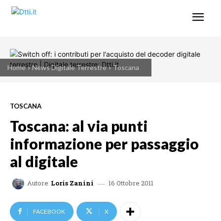
Home
News Digitale Terrestre
Toscana
TOSCANA
Toscana: al via punti
informazione per passaggio
al digitale
16 Ottobre 2011
Autore
Loris Zanini
FACEBOOK
X