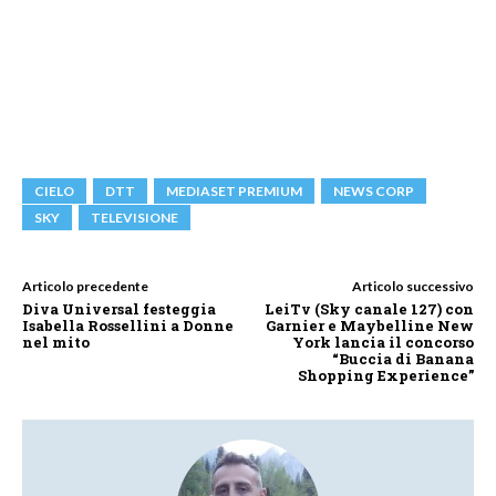
CIELO
DTT
MEDIASET PREMIUM
NEWS CORP
SKY
TELEVISIONE
Articolo precedente
Articolo successivo
Diva Universal festeggia
LeiTv (Sky canale 127) con
Isabella Rossellini a Donne
Garnier e Maybelline New
nel mito
York lancia il concorso
“Buccia di Banana
Shopping Experience”