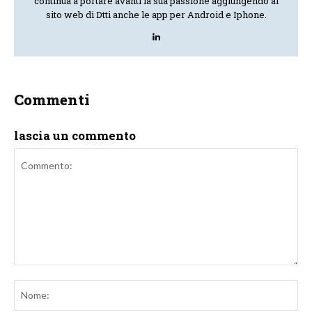
continua a portare avanti la sua passione aggiungendo al
sito web di Dtti anche le app per Android e Iphone.
Commenti
lascia un commento
Commento:
No