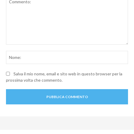
Commento:
No
Salva il mio nome, email e sito web in questo browser per la
prossima volta che commento.