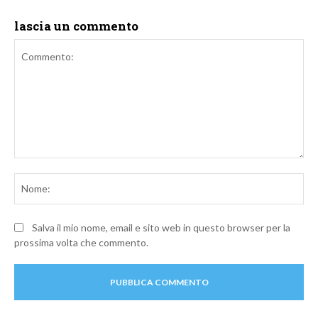
lascia un commento
Commento:
No
Salva il mio nome, email e sito web in questo browser per la
prossima volta che commento.