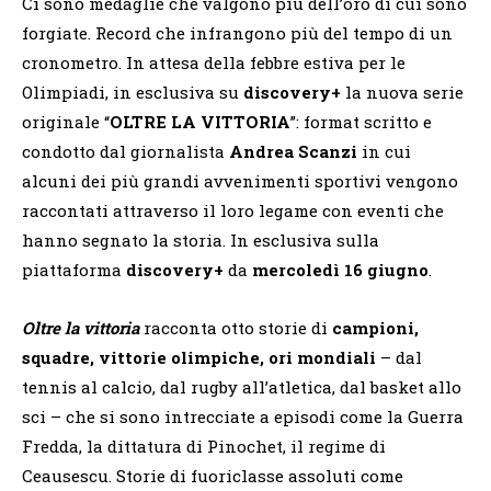
Ci sono medaglie che valgono più dell’oro di cui sono
forgiate. Record che infrangono più del tempo di un
cronometro. In attesa della febbre estiva per le
Olimpiadi, in esclusiva su
discovery+
la nuova serie
originale “
OLTRE LA VITTORIA
”: format scritto e
condotto dal giornalista
Andrea Scanzi
in cui
alcuni dei più grandi avvenimenti sportivi vengono
raccontati attraverso il loro legame con eventi che
hanno segnato la storia. In esclusiva sulla
piattaforma
discovery+
da
mercoledì 16 giugno
.
Oltre la vittoria
racconta otto storie di
campioni,
squadre, vittorie olimpiche, ori mondiali
– dal
tennis al calcio, dal rugby all’atletica, dal basket allo
sci – che si sono intrecciate a episodi come la Guerra
Fredda, la dittatura di Pinochet, il regime di
Ceausescu. Storie di fuoriclasse assoluti come