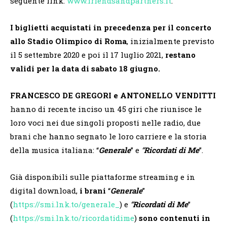
seguente link:
www.friendsandpartners.it
.
I biglietti acquistati in precedenza per il concerto
allo Stadio Olimpico di Roma
, inizialmente previsto
il 5 settembre 2020 e poi il 17 luglio 2021,
restano
validi per la data di sabato 18 giugno.
FRANCESCO DE GREGORI
e ANTONELLO VENDITTI
hanno di recente inciso un 45 giri che riunisce le
loro voci nei due singoli proposti nelle radio, due
brani che hanno segnato le loro carriere e la storia
della musica italiana: “
Generale
” e
“
Ricordati di Me
”.
Già disponibili sulle piattaforme streaming e in
digital download,
i brani
“
Generale
”
(
https://smi.lnk.to/generale_
) e
“
Ricordati di Me
”
(
https://smi.lnk.to/ricordatidime
)
sono
contenuti in