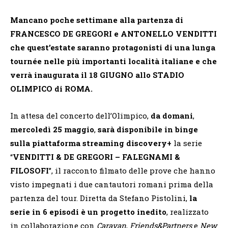
Mancano poche settimane alla partenza di
FRANCESCO DE GREGORI e ANTONELLO VENDITTI
che
quest’estate saranno protagonisti di una lunga
tournée nelle più importanti località italiane e che
verrà inaugurata il
18 GIUGNO
allo STADIO
OLIMPICO di ROMA.
In attesa del concerto dell’Olimpico,
da domani
,
mercoledì 25 maggio
,
sarà disponibile in binge
sulla piattaforma streaming discovery+
la serie
“
VENDITTI & DE GREGORI – FALEGNAMI &
FILOSOFI
”, il racconto filmato delle prove che hanno
visto impegnati i due cantautori romani prima della
partenza del tour. Diretta da Stefano Pistolini,
la
serie in 6 episodi
è un progetto inedito
, realizzato
in collaborazione con
Caravan
,
Friends&Partners
e
New