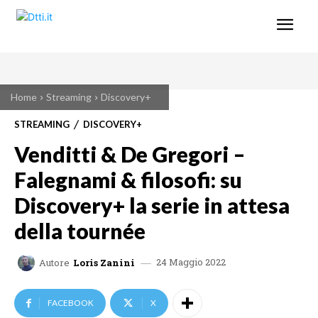
Home
Streaming
Discovery+
STREAMING
DISCOVERY+
Venditti & De Gregori –
Falegnami & filosofi: su
Discovery+ la serie in attesa
della tournée
24 Maggio 2022
Autore
Loris Zanini
FACEBOOK
X