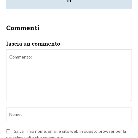
Commenti
lascia un commento
Commento:
No
Salva il mio nome, email e sito web in questo browser per la
prossima volta che commento.