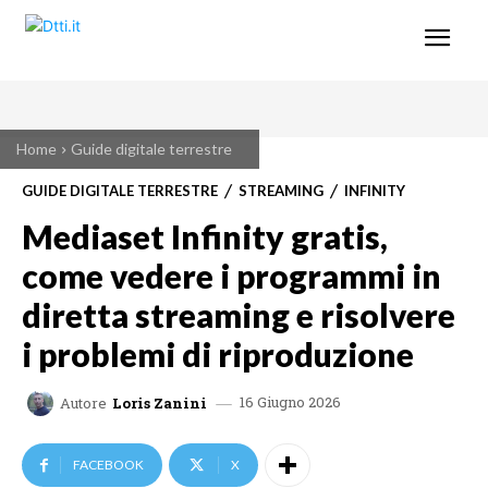
Home
Guide digitale terrestre
GUIDE DIGITALE TERRESTRE
STREAMING
INFINITY
Mediaset Infinity gratis,
come vedere i programmi in
diretta streaming e risolvere
i problemi di riproduzione
16 Giugno 2026
Autore
Loris Zanini
FACEBOOK
X