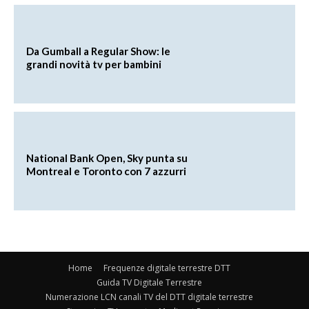
Da Gumball a Regular Show: le
grandi novità tv per bambini
National Bank Open, Sky punta su
Montreal e Toronto con 7 azzurri
Home
Frequenze digitale terrestre DTT
Guida TV Digitale Terrestre
Numerazione LCN canali TV del DTT digitale terrestre