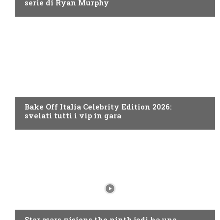
serie di Ryan Murphy
DISCOVERY+
Bake Off Italia Celebrity Edition 2026:
svelati tutti i vip in gara
DISNEY+
Star wars visions the ninth jedi ha una