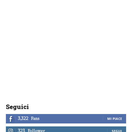
Seguici
Fans
3,322
MI PIACE
Follower
323
SEGUI