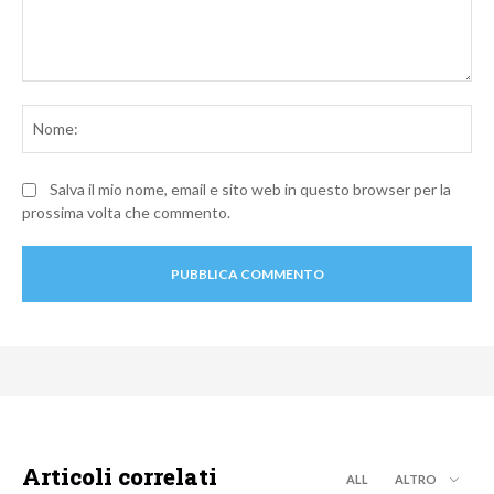
Commento:
No
Salva il mio nome, email e sito web in questo browser per la
prossima volta che commento.
Articoli correlati
ALL
ALTRO