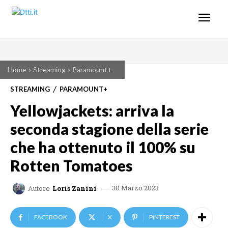
Home
Streaming
Paramount+
STREAMING
PARAMOUNT+
Yellowjackets: arriva la
seconda stagione della serie
che ha ottenuto il 100% su
Rotten Tomatoes
30 Marzo 2023
Autore
Loris Zanini
FACEBOOK
X
PINTEREST