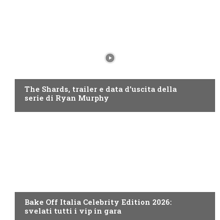
DISNEY+
The Shards, trailer e data d’uscita della
serie di Ryan Murphy
DISCOVERY+
Bake Off Italia Celebrity Edition 2026:
svelati tutti i vip in gara