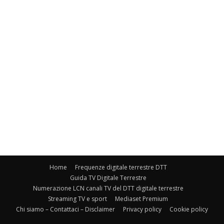
Home
Frequenze digitale terrestre DTT
Guida TV Digitale Terrestre
Numerazione LCN canali TV del DTT digitale terrestre
Streaming TV e sport
Mediaset Premium
Chi siamo – Contattaci – Disclaimer
Privacy policy
Cookie policy