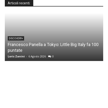
Articoli recenti:
DISCOVERY+
Francesco Panella a Tokyo: Little Big Italy fa 100
puntate
C
Loris Zanini
-
6 Agosto 2026
0
L