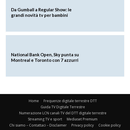
Da Gumball a Regular Show: le
grandi novità tv per bambini
National Bank Open, Sky punta su
Montreal e Toronto con 7 azzurri
Home
Frequenze digitale terrestre DTT
Guida TV Digitale Terrestre
Numerazione LCN canali TV del DTT digitale terrestre
Streaming TV e sport
Mediaset Premium
Chi siamo – Contattaci – Disclaimer
Privacy policy
Cookie policy