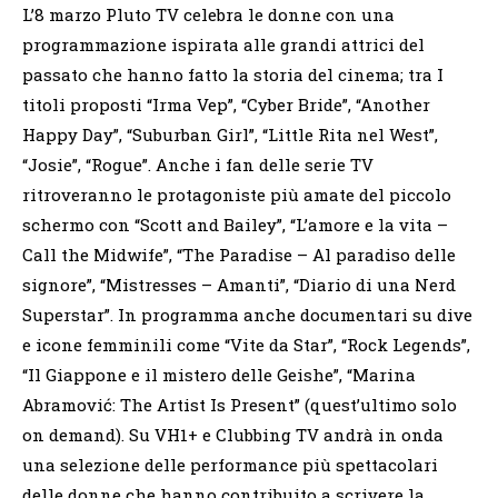
L’8 marzo Pluto TV celebra le donne con una
programmazione ispirata alle grandi attrici del
passato che hanno fatto la storia del cinema; tra I
titoli proposti “Irma Vep”, “Cyber Bride”, “Another
Happy Day”, “Suburban Girl”, “Little Rita nel West”,
“Josie”, “Rogue”. Anche i fan delle serie TV
ritroveranno le protagoniste più amate del piccolo
schermo con “Scott and Bailey”, “L’amore e la vita –
Call the Midwife”, “The Paradise – Al paradiso delle
signore”, “Mistresses – Amanti”, “Diario di una Nerd
Superstar”. In programma anche documentari su dive
e icone femminili come “Vite da Star”, “Rock Legends”,
“Il Giappone e il mistero delle Geishe”, “Marina
Abramović: The Artist Is Present” (quest’ultimo solo
on demand). Su VH1+ e Clubbing TV andrà in onda
una selezione delle performance più spettacolari
delle donne che hanno contribuito a scrivere la