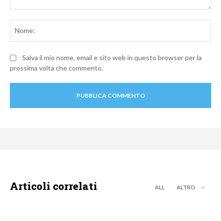
Commento:
No
Salva il mio nome, email e sito web in questo browser per la
prossima volta che commento.
Articoli correlati
ALL
ALTRO