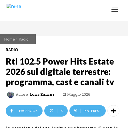
Home
Radio
RADIO
Rtl 102.5 Power Hits Estate
2026 sul digitale terrestre:
programma, cast e canali tv
21 Maggio 2026
Autore
Loris Zanini
FACEBOOK
X
PINTEREST
In occasione del suo decimo anniversario, il grande