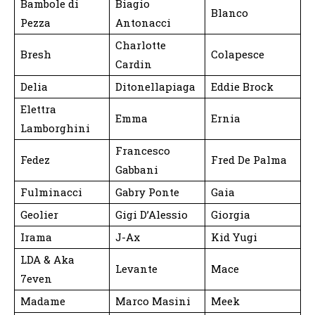
Bambole di
Biagio
Blanco
Pezza
Antonacci
Charlotte
Bresh
Colapesce
Cardin
Delia
Ditonellapiaga
Eddie Brock
Elettra
Emma
Ernia
Lamborghini
Francesco
Fedez
Fred De Palma
Gabbani
Fulminacci
Gabry Ponte
Gaia
Geolier
Gigi D’Alessio
Giorgia
Irama
J-Ax
Kid Yugi
LDA & Aka
Levante
Mace
7even
Madame
Marco Masini
Meek