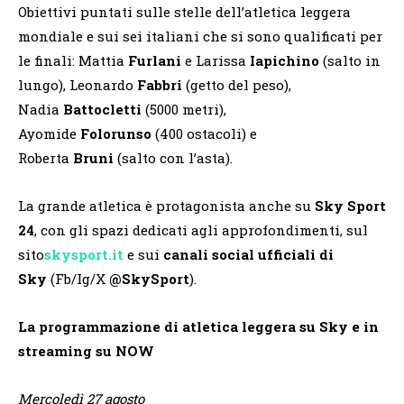
Obiettivi puntati sulle stelle dell’atletica leggera
mondiale e sui sei italiani che si sono qualificati per
le finali: Mattia
Furlani
e Larissa
Iapichino
(salto in
lungo), Leonardo
Fabbri
(getto del peso),
Nadia
Battocletti
(5000 metri),
Ayomide
Folorunso
(400 ostacoli) e
Roberta
Bruni
(salto con l’asta).
La grande atletica è protagonista anche su
Sky Sport
24
, con gli spazi dedicati agli approfondimenti, sul
sito
skysport.it
e sui
canali social ufficiali di
Sky
(Fb/Ig/X
@SkySport
).
La programmazione di atletica leggera su Sky e in
streaming su NOW
Mercoledì 27 agosto