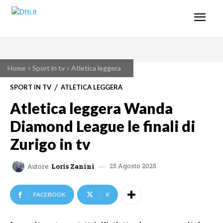
Home
Sport in tv
Atletica leggera
SPORT IN TV
ATLETICA LEGGERA
Atletica leggera Wanda
Diamond League le finali di
Zurigo in tv
25 Agosto 2025
Autore
Loris Zanini
FACEBOOK
X