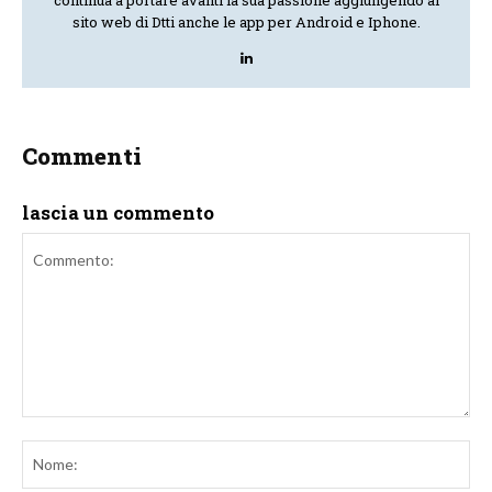
continua a portare avanti la sua passione aggiungendo al
sito web di Dtti anche le app per Android e Iphone.
Commenti
lascia un commento
Commento:
No