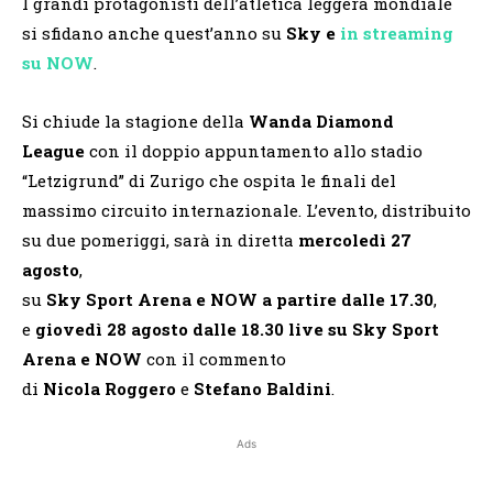
I grandi protagonisti dell’atletica leggera mondiale
si sfidano anche quest’anno su
Sky e
in streaming
su NOW
.
Si chiude la stagione della
Wanda Diamond
League
con il doppio appuntamento allo stadio
“Letzigrund” di Zurigo che ospita le finali del
massimo circuito internazionale. L’evento, distribuito
su due pomeriggi, sarà in diretta
mercoledì 27
agosto
,
su
Sky
Sport
Arena
e
NOW
a
partire
dalle
17.30
,
e
giovedì 28 agosto dalle 18.30 live su Sky Sport
Arena e NOW
con il commento
di
Nicola
Roggero
e
Stefano
Baldini
.
Ads