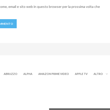
 nome, email e sito web in questo browser per la prossima volta che
ABRUZZO
ALPHA
AMAZON PRIME VIDEO
APPLE TV
ALTRO
NOW TV