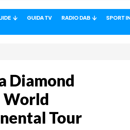
UIDE
GUIDA TV
RADIO DAB
SPORT I
ra Diamond
e World
inental Tour