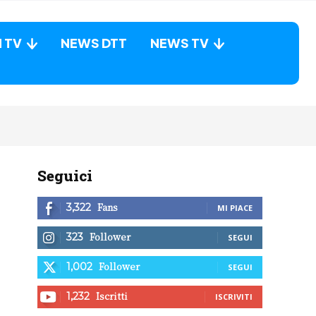
N TV
NEWS DTT
NEWS TV
Seguici
Fans
3,322
MI PIACE
Follower
323
SEGUI
Follower
1,002
SEGUI
Iscritti
1,232
ISCRIVITI