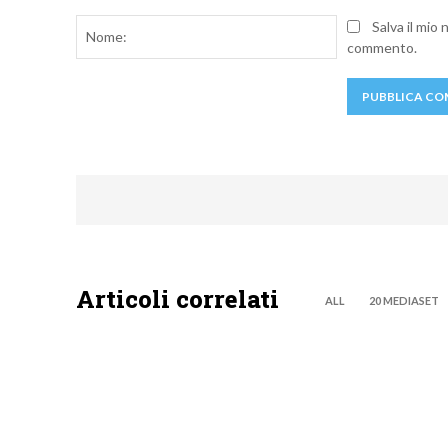
Commento:
Nome:
Salva il mio
commento.
Articoli correlati
ALL
20 MEDIASET
MOTO GP
NOW TV