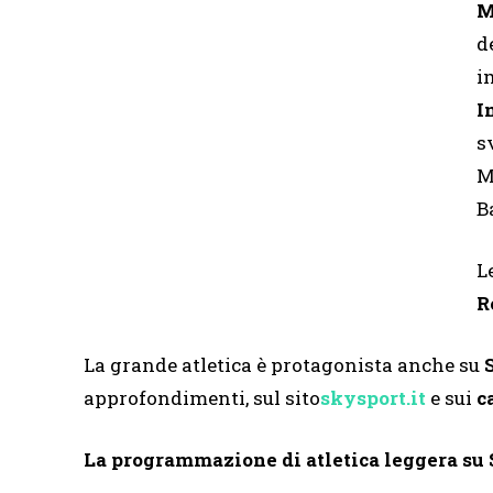
M
d
i
I
s
M
B
L
R
La grande atletica è protagonista anche su
approfondimenti, sul sito
skysport.it
e sui
ca
La programmazione di atletica leggera su