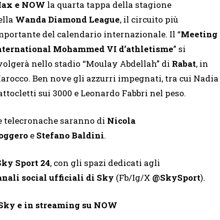
ax e NOW
la quarta tappa della stagione
ella
Wanda Diamond League
, il circuito più
mportante del calendario internazionale. Il “
Meeting
nternational Mohammed VI d’athletisme
” si
volgerà nello stadio “Moulay Abdellah” di
Rabat
, in
arocco. Ben nove gli azzurri impegnati, tra cui Nadia
attocletti sui 3000 e Leonardo Fabbri nel peso.
e telecronache saranno di
Nicola
oggero
e
Stefano
Baldini
.
Sky Sport 24
, con gli spazi dedicati agli
nali social ufficiali di Sky
(Fb/Ig/X
@SkySport
).
 Sky e in streaming su NOW