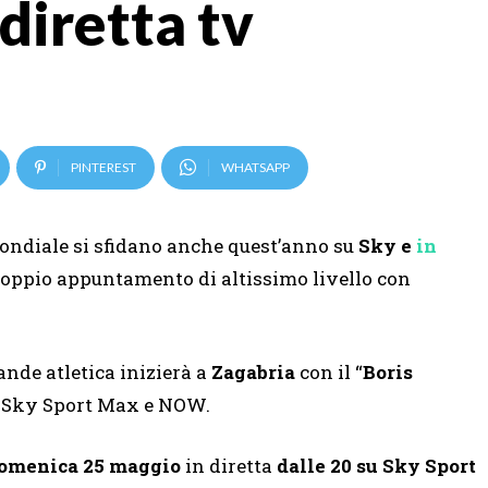
diretta tv
PINTEREST
WHATSAPP
mondiale si sfidano anche quest’anno su
Sky e
in
 doppio appuntamento di altissimo livello con
ande atletica inizierà a
Zagabria
con il “
Boris
 su Sky Sport Max e NOW.
omenica 25 maggio
in diretta
dalle 20 su Sky Sport