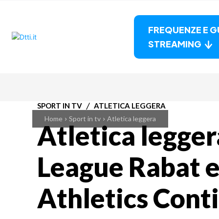
FREQUENZE E G
STREAMING
SPORT IN TV
ATLETICA LEGGERA
Home
Sport in tv
Atletica leggera
Atletica legge
League Rabat 
Athletics Cont