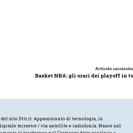
Articolo successiv
Basket NBA: gli orari dei playoff in t
 del sito Dtti.it. Appassionato di tecnologia, in
igitale terrestre / via satellite e radiofonia. Nasce nel
vamente si trasferisce nel Cremasco dove continua a