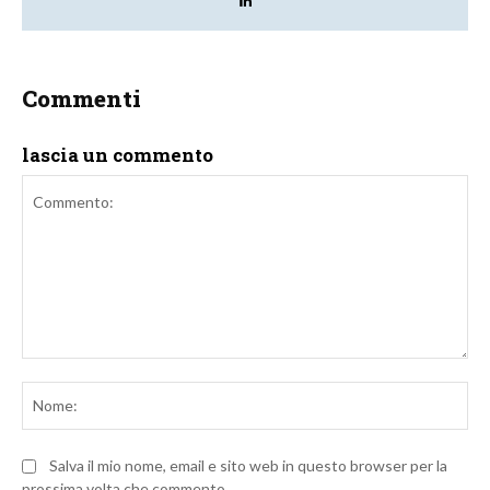
Commenti
lascia un commento
Commento:
No
Salva il mio nome, email e sito web in questo browser per la
prossima volta che commento.