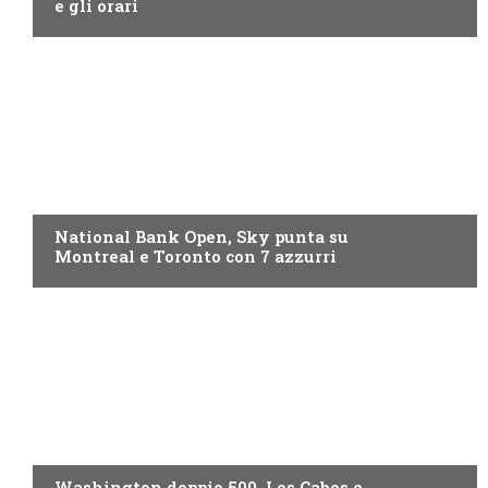
e gli orari
NOW TV
National Bank Open, Sky punta su
Montreal e Toronto con 7 azzurri
NOW TV
Washington doppio 500, Los Cabos e