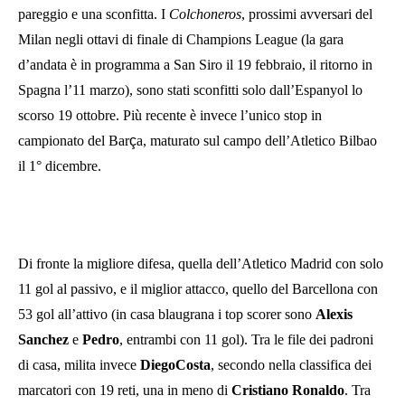
pareggio e una sconfitta. I
Colchoneros
, prossimi avversari del
Milan negli ottavi di finale di Champions League (la gara
d’andata è in programma a San Siro il 19 febbraio, il ritorno in
Spagna l’11 marzo), sono stati sconfitti solo dall’Espanyol lo
scorso 19 ottobre. Più recente è invece l’unico stop in
campionato del Bar
ç
a, maturato sul campo dell’Atletico Bilbao
il 1° dicembre.
Di fronte la migliore difesa, quella dell’Atletico Madrid con solo
11 gol al passivo, e il miglior attacco, quello del Barcellona con
53 gol all’attivo (in casa blaugrana i top scorer sono
Alexis
Sanchez
e
Pedro
, entrambi con 11 gol). Tra le file dei padroni
di casa, milita invece
Diego
Costa
, secondo nella classifica dei
marcatori con 19 reti, una in meno di
Cristiano Ronaldo
. Tra