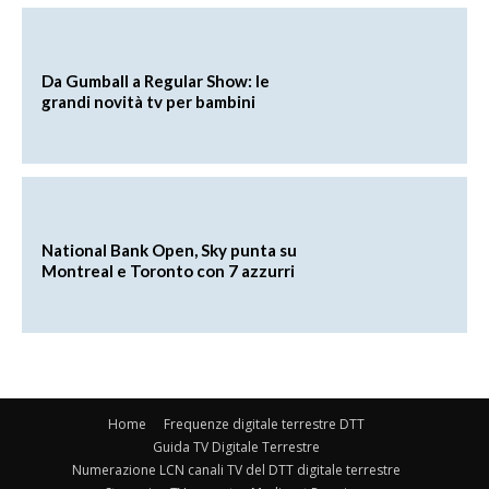
Da Gumball a Regular Show: le
grandi novità tv per bambini
National Bank Open, Sky punta su
Montreal e Toronto con 7 azzurri
Home
Frequenze digitale terrestre DTT
Guida TV Digitale Terrestre
Numerazione LCN canali TV del DTT digitale terrestre