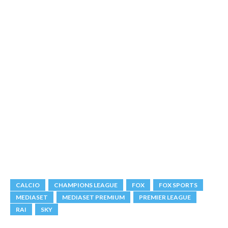
CALCIO
CHAMPIONS LEAGUE
FOX
FOX SPORTS
MEDIASET
MEDIASET PREMIUM
PREMIER LEAGUE
RAI
SKY