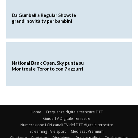
Da Gumball a Regular Show: le
grandi novità tv per bambini
National Bank Open, Sky punta su
Montreal e Toronto con 7 azzurri
Home
Frequenze digitale terrestre DTT
Guida TV Digitale Terrestre
Numerazione LCN canali TV del DTT digitale terrestre
Streaming TV e sport
Mediaset Premium
Chi siamo – Contattaci – Disclaimer
Privacy policy
Cookie policy