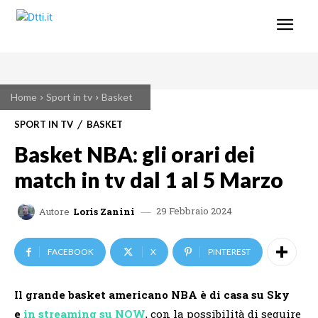
Home
Sport in tv
Basket
SPORT IN TV
BASKET
Basket NBA: gli orari dei
match in tv dal 1 al 5 Marzo
29 Febbraio 2024
Autore
Loris Zanini
FACEBOOK
X
PINTEREST
Il grande basket americano NBA è di casa su Sky
e
in streaming su NOW
, con la possibilità di seguire