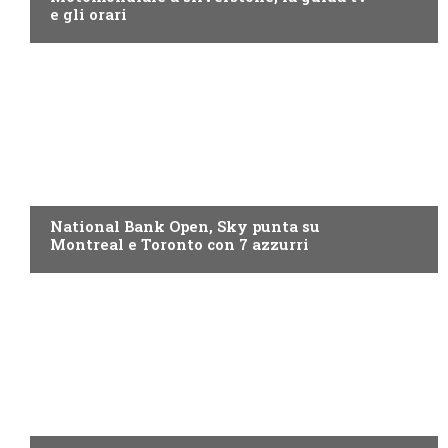
e gli orari
NOW TV
National Bank Open, Sky punta su
Montreal e Toronto con 7 azzurri
NOW TV