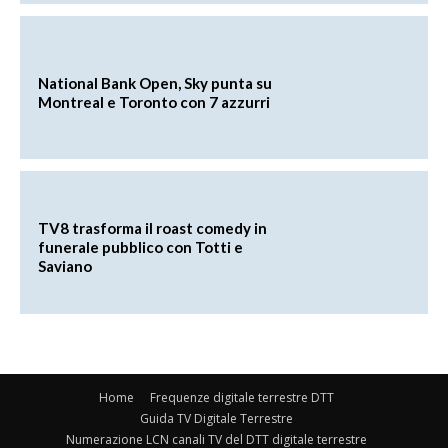
National Bank Open, Sky punta su
Montreal e Toronto con 7 azzurri
TV8 trasforma il roast comedy in
funerale pubblico con Totti e
Saviano
Home
Frequenze digitale terrestre DTT
Guida TV Digitale Terrestre
Numerazione LCN canali TV del DTT digitale terrestre