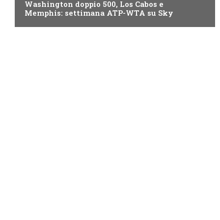
Washington doppio 500, Los Cabos e
Memphis: settimana ATP-WTA su Sky