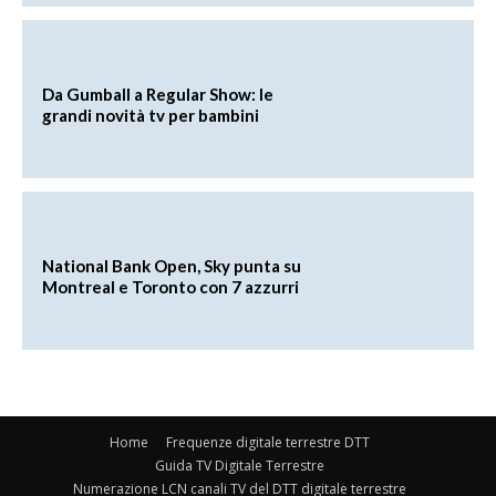
Da Gumball a Regular Show: le
grandi novità tv per bambini
National Bank Open, Sky punta su
Montreal e Toronto con 7 azzurri
Home
Frequenze digitale terrestre DTT
Guida TV Digitale Terrestre
Numerazione LCN canali TV del DTT digitale terrestre