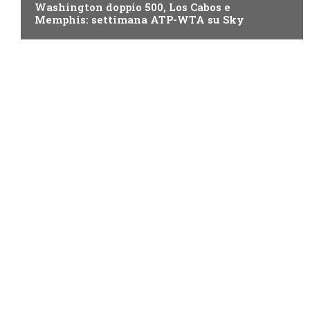
Washington doppio 500, Los Cabos e
Memphis: settimana ATP-WTA su Sky