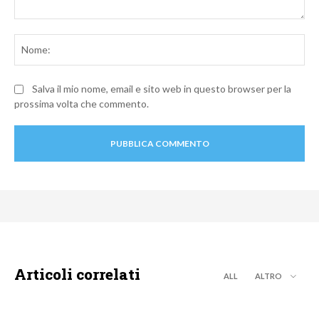
Commento:
No
Salva il mio nome, email e sito web in questo browser per la
prossima volta che commento.
Articoli correlati
ALL
ALTRO