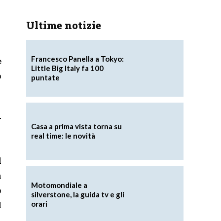
Ultime notizie
Francesco Panella a Tokyo:
e
Little Big Italy fa 100
o
puntate
–
Casa a prima vista torna su
real time: le novità
l
a
Motomondiale a
o
silverstone, la guida tv e gli
orari
l