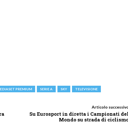
EDIASET PREMIUM
SERIE A
SKY
TELEVISIONE
Articolo successiv
ra
Su Eurosport in diretta i Campionati de
e
Mondo su strada di ciclism