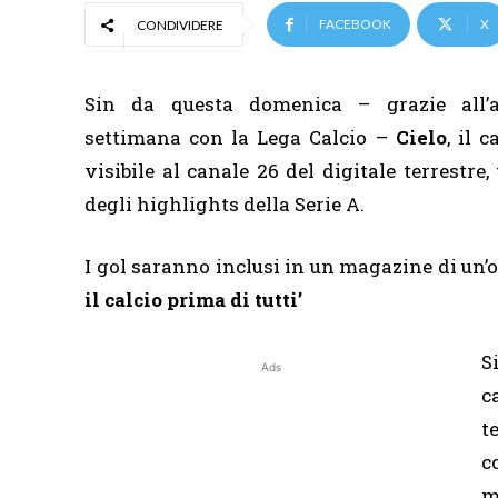
FACEBOOK
X
CONDIVIDERE
Sin da questa domenica – grazie all’a
settimana con la Lega Calcio –
Cielo
, il 
visibile al canale 26 del digitale terrestre
degli highlights della Serie A.
I gol saranno inclusi in un magazine di un’or
il calcio prima di tutti’
S
Ads
c
t
c
m