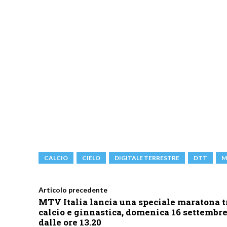
CALCIO
CIELO
DIGITALE TERRESTRE
DTT
M
Articolo precedente
MTV Italia lancia una speciale maratona t
calcio e ginnastica, domenica 16 settembr
dalle ore 13.20