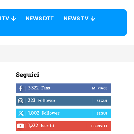
N TV
NEWS DTT
NEWS TV
Seguici
Fans
3,322
MI PIACE
Follower
323
SEGUI
Follower
1,002
SEGUI
Iscritti
1,232
ISCRIVITI