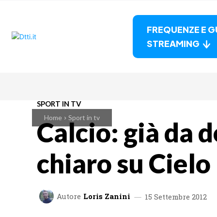
FREQUENZE E G
STREAMING
SPORT IN TV
Home
Sport in tv
Calcio: già da d
chiaro su Cielo
Autore
Loris Zanini
15 Settembre 2012