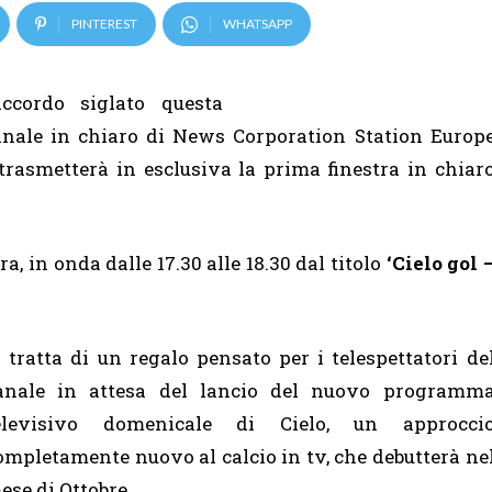
PINTEREST
WHATSAPP
ccordo siglato questa
canale in chiaro di News Corporation Station Europ
, trasmetterà in esclusiva la prima finestra in chiar
a, in onda dalle 17.30 alle 18.30 dal titolo
‘Cielo gol 
i tratta di un regalo pensato per i telespettatori de
anale in attesa del lancio del nuovo programm
elevisivo domenicale di Cielo, un approcci
ompletamente nuovo al calcio in tv, che debutterà ne
ese di Ottobre.