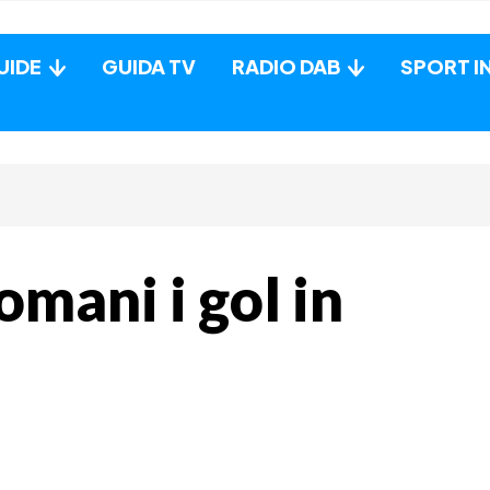
UIDE
GUIDA TV
RADIO DAB
SPORT I
omani i gol in