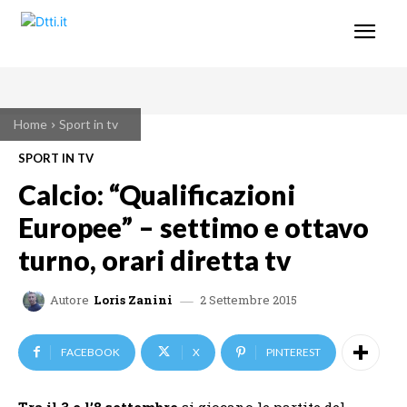
Home
Sport in tv
SPORT IN TV
Calcio: “Qualificazioni
Europee” – settimo e ottavo
turno, orari diretta tv
2 Settembre 2015
Autore
Loris Zanini
FACEBOOK
X
PINTEREST
Tra il 3 e l’8 settembre
si giocano le partite del