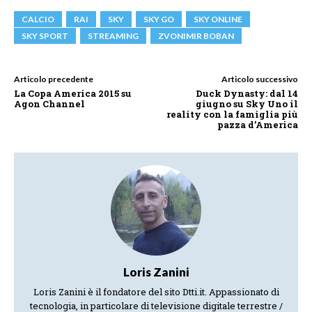
CALCIO
RAI
SKY
SKY GO
SKY ONLINE
SKY SPORT
STREAMING
ZVONIMIR BOBAN
Articolo precedente
Articolo successivo
La Copa America 2015 su
Duck Dynasty: dal 14
Agon Channel
giugno su Sky Uno il
reality con la famiglia più
pazza d’America
Loris Zanini
Loris Zanini è il fondatore del sito Dtti.it. Appassionato di
tecnologia, in particolare di televisione digitale terrestre /