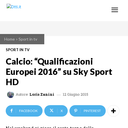
Home
Sport in tv
SPORT IN TV
Calcio: “Qualificazioni
Europei 2016” su Sky Sport
HD
12 Giugno 2015
Autore
Loris Zanini
FACEBOOK
X
PINTEREST
Nel weekend si gioca il sesto turno delle