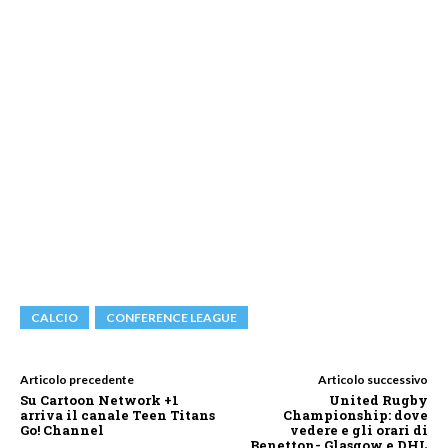
CALCIO
CONFERENCE LEAGUE
Articolo precedente
Articolo successivo
Su Cartoon Network +1
United Rugby
arriva il canale Teen Titans
Championship: dove
Go! Channel
vedere e gli orari di
Benetton- Glasgow e DHL