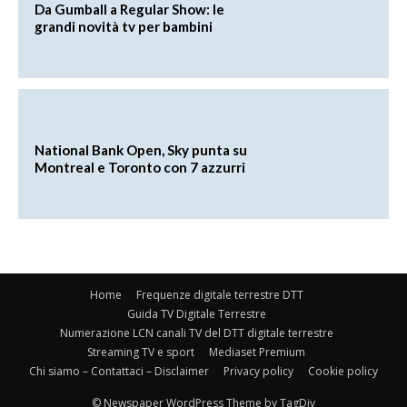
Da Gumball a Regular Show: le
grandi novità tv per bambini
National Bank Open, Sky punta su
Montreal e Toronto con 7 azzurri
Home
Frequenze digitale terrestre DTT
Guida TV Digitale Terrestre
Numerazione LCN canali TV del DTT digitale terrestre
Streaming TV e sport
Mediaset Premium
Chi siamo – Contattaci – Disclaimer
Privacy policy
Cookie policy
© Newspaper WordPress Theme by TagDiv