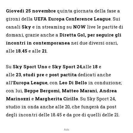
Giovedì 25 novembre
quinta giornata della fase a
gironi della
UEFA Europa Conference League
. Sui
canali
Sky
e in streaming su
NOW
live le partite di
domani, grazie anche a
Diretta Gol, per seguire gli
incontri in contemporanea
nei due diversi orari,
alle
18.45
e alle
21
.
Su
Sky Sport Uno
e
Sky Sport 24
,alle
18
e
alle
23
,
studi
pre
e
post partita
dedicati anche
all’
Europa League
, con
Leo Di Bello
in conduzione;
con lui,
Beppe Bergomi
,
Matteo Marani
,
Andrea
Marinozzi
e
Margherita Cirillo
. Su Sky Sport 24,
studio in onda anche alle 20, che fungerà da post
degli incontri delle 18.45 e da pre di quelli delle 21.
Ads