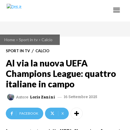
Home
Sport in tv
Calcio
SPORT IN TV
CALCIO
Al via la nuova UEFA
Champions League: quattro
italiane in campo
16 Settembre 2025
Autore
Loris Zanini
FACEBOOK
X