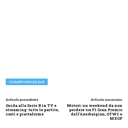
CHAMPIONS LEAGUE
Articolo precedente
Articolo successivo
Guida alla Serie B in TV e
Motori: un weekend da non
streaming: tutte le partite,
perdere tra F1 Gran Premio
costi e piattaforme
dell’Azerbaigian, GTWC e
MXGP