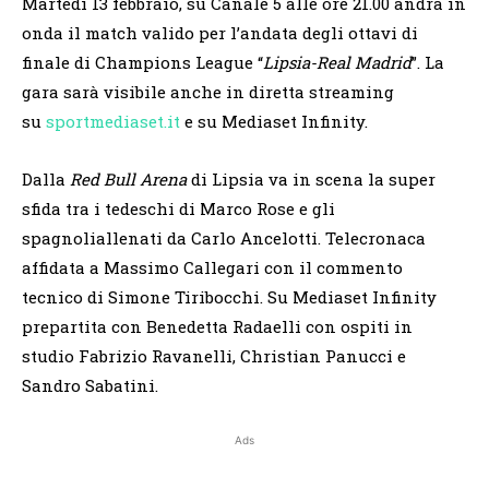
Martedì 13 febbraio, su Canale 5 alle ore 21.00 andrà in
onda il match valido per l’andata degli ottavi di
finale di Champions League “
Lipsia-Real Madrid
”. La
gara sarà visibile anche in diretta streaming
su
sportmediaset.it
e su Mediaset Infinity.
Dalla
Red Bull Arena
di Lipsia va in scena la super
sfida tra i tedeschi di Marco Rose e gli
spagnoliallenati da Carlo Ancelotti. Telecronaca
affidata a Massimo Callegari con il commento
tecnico di Simone Tiribocchi. Su Mediaset Infinity
prepartita con Benedetta Radaelli con ospiti in
studio Fabrizio Ravanelli, Christian Panucci e
Sandro Sabatini.
Ads