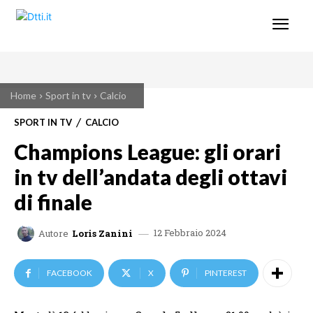
Home
Sport in tv
Calcio
SPORT IN TV
CALCIO
Champions League: gli orari
in tv dell’andata degli ottavi
di finale
12 Febbraio 2024
Autore
Loris Zanini
FACEBOOK
X
PINTEREST