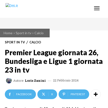
Home
Sport in tv
Calcio
SPORT IN TV
CALCIO
Premier League giornata 26,
Bundesliga e Ligue 1 giornata
23 in tv
22 Febbraio 2024
Autore
Loris Zanini
FACEBOOK
X
PINTEREST