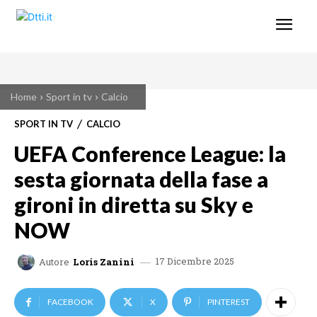
Home
Sport in tv
Calcio
SPORT IN TV
CALCIO
UEFA Conference League: la
sesta giornata della fase a
gironi in diretta su Sky e
NOW
17 Dicembre 2025
Autore
Loris Zanini
FACEBOOK
X
PINTEREST