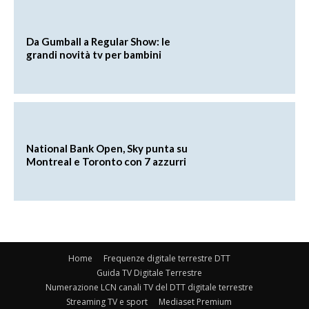
Da Gumball a Regular Show: le
grandi novità tv per bambini
National Bank Open, Sky punta su
Montreal e Toronto con 7 azzurri
Home
Frequenze digitale terrestre DTT
Guida TV Digitale Terrestre
Numerazione LCN canali TV del DTT digitale terrestre
Streaming TV e sport
Mediaset Premium