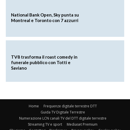
National Bank Open, Sky punta su
Montreal e Toronto con 7 azzurri
TV8 trasforma il roast comedy in
funerale pubblico con Totti e
Saviano
Home
Frequenze digitale terrestre DTT
Guida TV Digitale Terrestre
Numerazione LCN canali TV del DTT digitale terrestre
Streaming TV e sport
Mediaset Premium