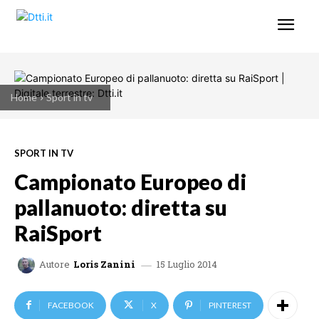
Home
Sport in tv
SPORT IN TV
Campionato Europeo di
pallanuoto: diretta su
RaiSport
15 Luglio 2014
Autore
Loris Zanini
FACEBOOK
X
PINTEREST