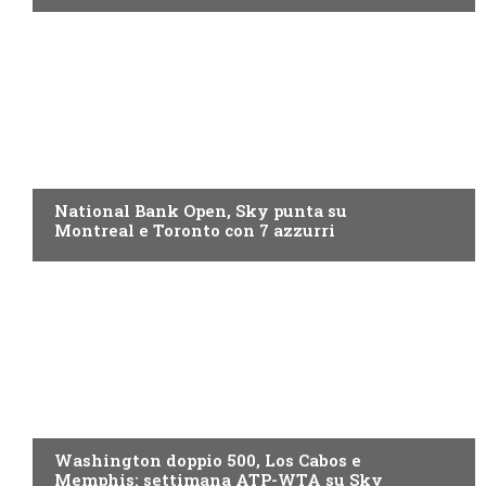
NOW TV
National Bank Open, Sky punta su
Montreal e Toronto con 7 azzurri
NOW TV
Washington doppio 500, Los Cabos e
Memphis: settimana ATP-WTA su Sky