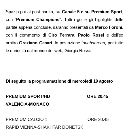
Spazio poi al post partita, su
Canale 5 e su Premium Sport
,
con “
Premium Champions
”. Tutti i gol e gli highlights delle
partite appena concluse, saranno presentati da
Marco Foroni
,
con il commento di
Ciro Ferrara
,
Paolo Rossi
e dell’ex
arbitro
Graziano Cesari
. In postazione
touchscreen
, per tutte
le curiosità dal mondo del web, Giorgia Rossi
.
Di seguito la programmazione di mercoledì 19 agosto
PREMIUM SPORT/HD ORE 20.45
VALENCIA-MONACO
PREMIUM CALCIO 1 ORE 20.45
RAPID VIENNA-SHAKHTAR DONETSK