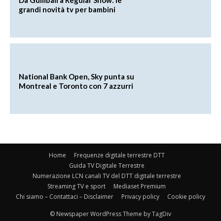
grandi novità tv per bambini
National Bank Open, Sky punta su
Montreal e Toronto con 7 azzurri
Home
Frequenze digitale terrestre DTT
Guida TV Digitale Terrestre
Numerazione LCN canali TV del DTT digitale terrestre
Streaming TV e sport
Mediaset Premium
Chi siamo – Contattaci – Disclaimer
Privacy policy
Cookie policy
© Newspaper WordPress Theme by TagDiv