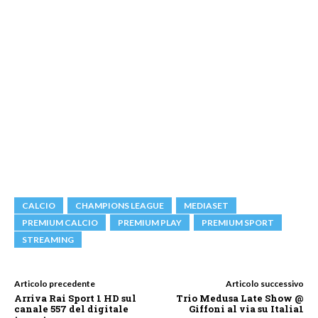
CALCIO
CHAMPIONS LEAGUE
MEDIASET
PREMIUM CALCIO
PREMIUM PLAY
PREMIUM SPORT
STREAMING
Articolo precedente
Articolo successivo
Arriva Rai Sport 1 HD sul
Trio Medusa Late Show @
canale 557 del digitale
Giffoni al via su Italia1