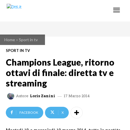
Home
Sport in tv
SPORT IN TV
Champions League, ritorno
ottavi di finale: diretta tv e
streaming
17 Marzo 2014
Autore
Loris Zanini
FACEBOOK
X
Martedì 18 e mercoledì 19 marzo 2014, tutte le partite