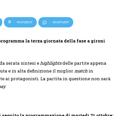
PINTEREST
WHATSAPP
programma la terza giornata della fase a gironi
a serata sintesi e
highlights
delle partite appena
ta e in alta definizione il miglior
match
in
 ai protagonisti. La partita in questione non sarà
pay
.
i seguito la programmazione di martedì 21 ottobre: