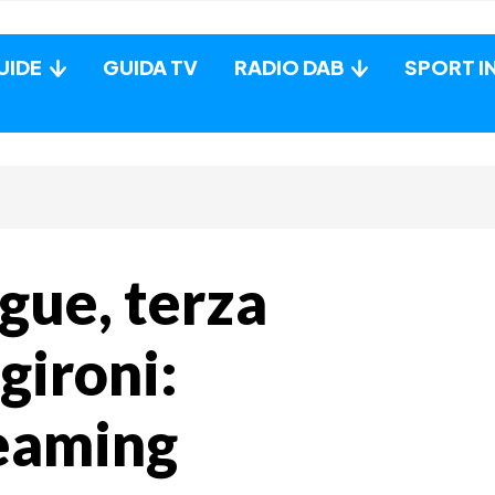
UIDE
GUIDA TV
RADIO DAB
SPORT I
gue, terza
gironi:
reaming