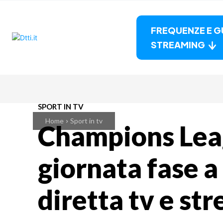
FREQUENZE E G
STREAMING
SPORT IN TV
Home
Sport in tv
Champions Lea
giornata fase a 
diretta tv e st