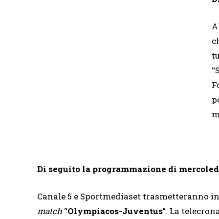
A
c
t
“
F
p
m
Di seguito la programmazione di mercoledì
Canale 5 e Sportmediaset trasmetteranno in d
match
“
Olympiacos-Juventus
”. La telecro