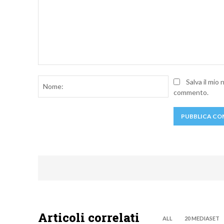
Commento:
Nome:
Salva il mio
commento.
Articoli correlati
ALL
20 MEDIASET