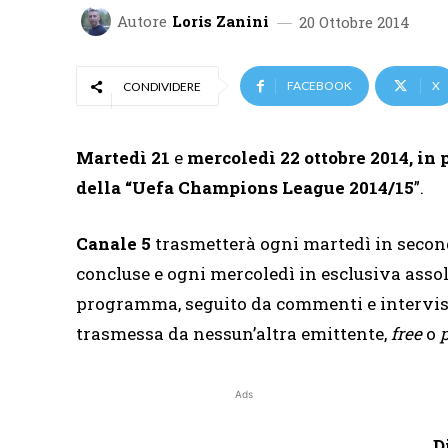
Autore
Loris Zanini
20 Ottobre 2014
FACEBOOK
X
CONDIVIDERE
Martedì 21
e
mercoledì 22 ottobre 2014, in 
della “Uefa Champions League 2014/15
”.
Canale 5
trasmetterà ogni martedì in second
concluse e ogni mercoledì in esclusiva assolu
programma, seguito da commenti e interviste
trasmessa da nessun’altra emittente,
free
o
Ads
D