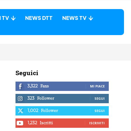
N TV
NEWS DTT
NEWS TV
Seguici
Fans
3,322
MI PIACE
Follower
323
SEGUI
Follower
1,002
SEGUI
Iscritti
1,232
ISCRIVITI