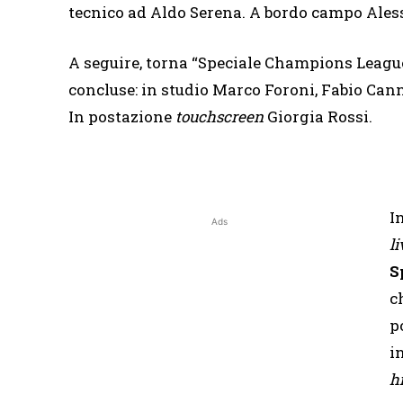
tecnico ad Aldo Serena. A bordo campo Aless
A seguire, torna “Speciale Champions League”,
concluse: in studio Marco Foroni, Fabio Cann
In postazione
touchscreen
Giorgia Rossi.
I
Ads
li
S
c
p
i
h