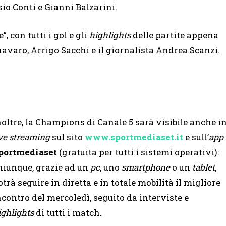
io Conti e Gianni Balzarini.
 con tutti i gol e gli
highlights
delle partite appena
avaro, Arrigo Sacchi e il giornalista Andrea Scanzi.
noltre, la Champions di Canale 5 sarà visibile anche i
ve
streaming
sul sito
www.sportmediaset.it
e sull’
app
portmediaset
(gratuita per tutti i sistemi operativi):
hiunque, grazie ad un
pc
, uno
smartphone
o un
tablet
,
otrà seguire in diretta e in totale mobilità il migliore
ncontro del mercoledì, seguito da interviste e
ighlights
di tutti i match.