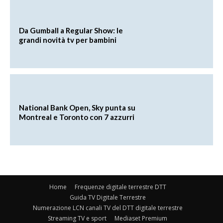
Da Gumball a Regular Show: le
grandi novità tv per bambini
National Bank Open, Sky punta su
Montreal e Toronto con 7 azzurri
Home
Frequenze digitale terrestre DTT
Guida TV Digitale Terrestre
Numerazione LCN canali TV del DTT digitale terrestre
Streaming TV e sport
Mediaset Premium