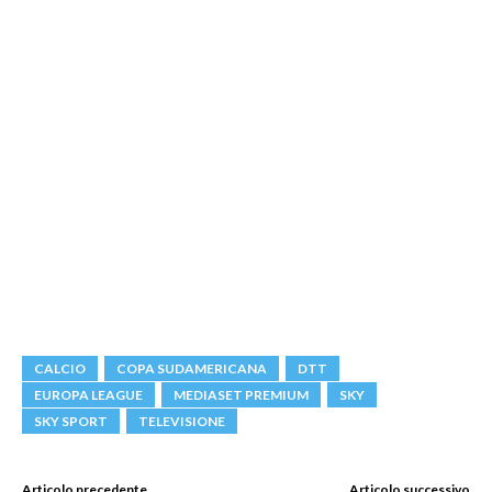
CALCIO
COPA SUDAMERICANA
DTT
EUROPA LEAGUE
MEDIASET PREMIUM
SKY
SKY SPORT
TELEVISIONE
Articolo precedente
Articolo successivo