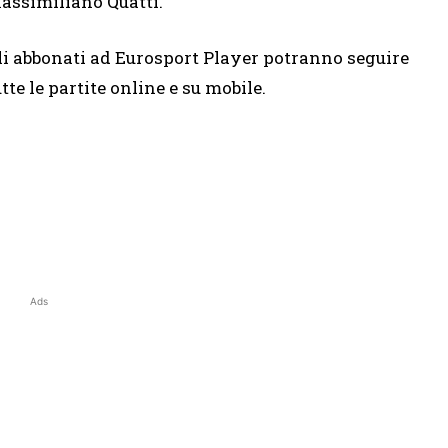
assimiliano Quatti.
li abbonati ad Eurosport Player potranno seguire
utte le partite online e su mobile.
Ads