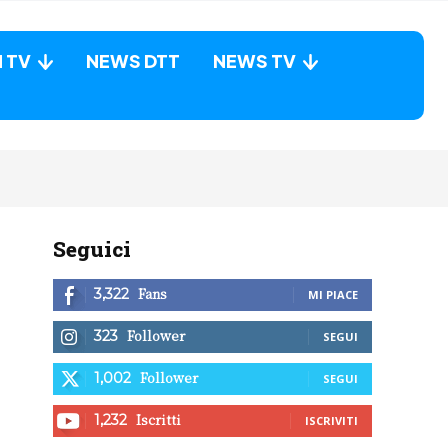
N TV
NEWS DTT
NEWS TV
Seguici
Fans
3,322
MI PIACE
Follower
323
SEGUI
Follower
1,002
SEGUI
Iscritti
1,232
ISCRIVITI