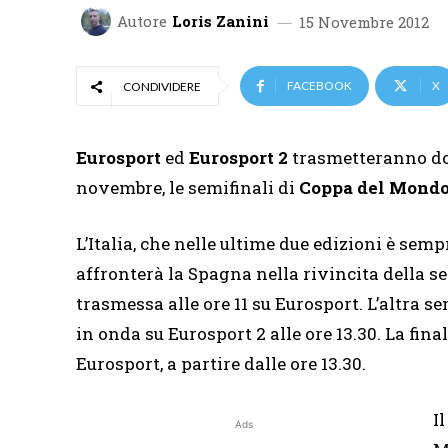
Autore
Loris Zanini
15 Novembre 2012
FACEBOOK
X
CONDIVIDERE
Eurosport
ed
Eurosport 2
trasmetteranno do
novembre, le semifinali di
Coppa del Mondo
L’Italia, che nelle ultime due edizioni è semp
affronterà la Spagna nella rivincita della se
trasmessa alle ore 11 su Eurosport. L’altra s
in onda su Eurosport 2 alle ore 13.30. La fi
Eurosport, a partire dalle ore 13.30.
I
Ads