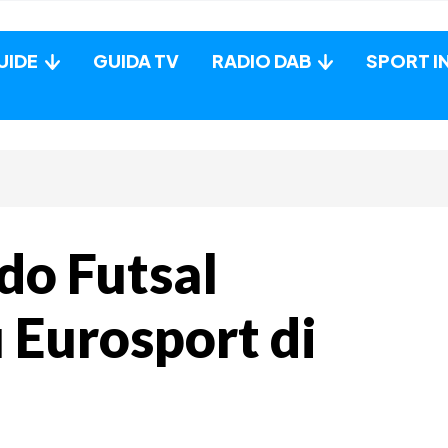
UIDE
GUIDA TV
RADIO DAB
SPORT I
do Futsal
u Eurosport di