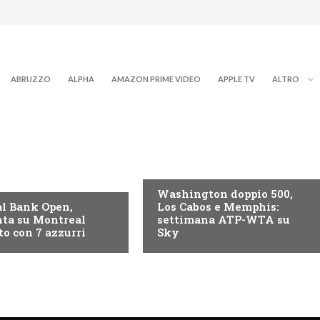
ABRUZZO
ALPHA
AMAZON PRIME VIDEO
APPLE TV
ALTRO
NOW TV
Washington doppio 500,
l Bank Open,
Los Cabos e Memphis:
ta su Montreal
settimana ATP-WTA su
to con 7 azzurri
Sky