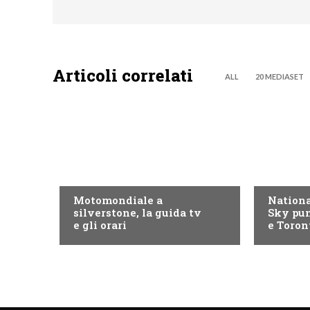
Articoli correlati
ALL
20 MEDIASET
MOTO GP
NOW TV
Motomondiale a
Nationa
silverstone, la guida tv
Sky pun
e gli orari
e Toron